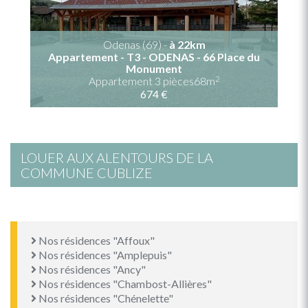
Odenas (69) -
à 22km
Appartement - T3 - ODENAS - 66 Place du
Monument
2
Appartement 3 pièces68m
674 €
LOUER AUX ALENTOURS DE LA
COMMUNE CUBLIZE
Nos résidences "Affoux"
Nos résidences "Amplepuis"
Nos résidences "Ancy"
Nos résidences "Chambost-Allières"
Nos résidences "Chénelette"