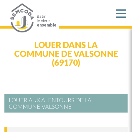
Aller
au
contenu
principal
Bâtir
le vivre
ensemble
LOUER DANS LA
COMMUNE DE VALSONNE
(69170)
LOUER AUX ALENTOURS DE LA
COMMUNE VALSONNE