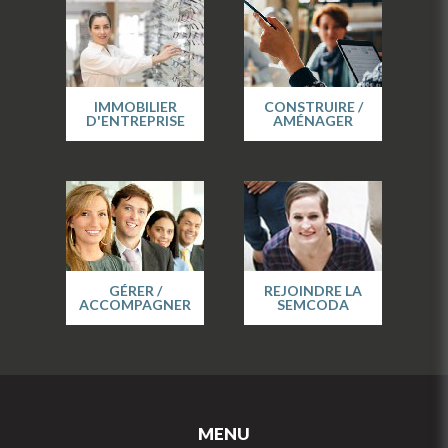
IMMOBILIER
CONSTRUIRE /
D'ENTREPRISE
AMÉNAGER
GÉRER /
REJOINDRE LA
ACCOMPAGNER
SEMCODA
MENU