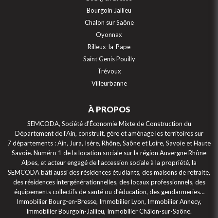
Bourgoin Jallieu
Chalon sur Saône
Oyonnax
Rilleux-la-Pape
Saint Genis Pouilly
Trévoux
Villeurbanne
À PROPOS
Continuer sans accepter
SEMCODA, Société d'Économie Mixte de Construction du
Département de l'Ain, construit, gère et aménage les territoires sur
7 départements : Ain, Jura, Isère, Rhône, Saône et Loire, Savoie et Haute
Gestion des cookies
Savoie. Numéro 1 de la location sociale sur la région Auvergne Rhône
Alpes, et acteur engagé de l’accession sociale à la propriété, la
Ce site internet utilise des cookies et autres traceurs électroniques.
SEMCODA bâti aussi des résidences étudiants, des maisons de retraite,
Ceux-ci sont installés sur votre appareil lorsque vous visitez ce site et
des résidences intergénérationnelles, des locaux professionnels, des
permettent de mémoriser des informations utilisées durant votre visite
équipements collectifs de santé ou d’éducation, des gendarmeries…
de ce site.
Immobilier Bourg-en-Bresse, Immobilier Lyon, Immobilier Annecy,
Consulter notre politique de gestion des cookies
Immobilier Bourgoin-Jallieu, Immobilier Châlon-sur-Saône.