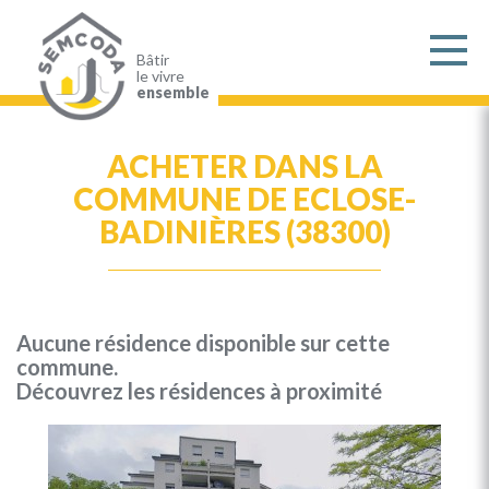
Aller
au
contenu
principal
Bâtir
le vivre
ensemble
ACHETER DANS LA
COMMUNE DE ECLOSE-
BADINIÈRES (38300)
Aucune résidence disponible sur cette
commune.
Découvrez les résidences à proximité