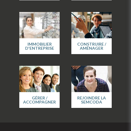
IMMOBILIER
CONSTRUIRE /
D'ENTREPRISE
AMÉNAGER
GÉRER /
REJOINDRE LA
ACCOMPAGNER
SEMCODA