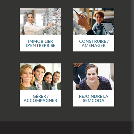
IMMOBILIER
CONSTRUIRE /
D'ENTREPRISE
AMÉNAGER
GÉRER /
REJOINDRE LA
ACCOMPAGNER
SEMCODA