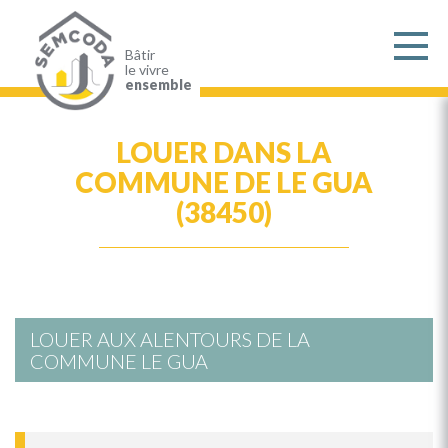
Aller
au
contenu
principal
Bâtir
le vivre
ensemble
LOUER DANS LA
COMMUNE DE LE GUA
(38450)
LOUER AUX ALENTOURS DE LA
COMMUNE LE GUA