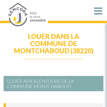
Aller
au
contenu
principal
Bâtir
le vivre
ensemble
LOUER DANS LA
COMMUNE DE
MONTCHABOUD (38220)
LOUER AUX ALENTOURS DE LA
COMMUNE MONTCHABOUD