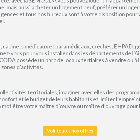
priété, avec la SEMCODA vous pouvez louer un appartement 
gne, mais aussi acheter un logement neuf, préférer un loge
s agences et tous nos bureaux sont à votre disposition pou
el.
, cabinets médicaux et paramédicaux, crèches, EHPAD, g
ez-vous pour vous installer dans les départements de l’Ain, 
CODA possède un parc de locaux tertiaires à vendre ou à l
 zones d’activités.
lectivités territoriales, imaginer avec elles des program
e confort et le budget de leurs habitants et limiter l’empr
un mot être votre maître d’œuvre ou maître d’ouvrage pour
Voir toutes nos offres