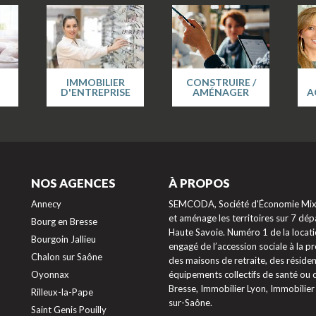
IMMOBILIER
CONSTRUIRE /
D'ENTREPRISE
AMÉNAGER
A
NOS AGENCES
À PROPOS
Annecy
SEMCODA, Société d'Économie Mixte
et aménage les territoires sur 7 dépa
Bourg en Bresse
Haute Savoie. Numéro 1 de la locati
Bourgoin Jallieu
engagé de l’accession sociale à la 
Chalon sur Saône
des maisons de retraite, des résiden
Oyonnax
équipements collectifs de santé ou
Bresse, Immobilier Lyon, Immobilier
Rilleux-la-Pape
sur-Saône.
Saint Genis Pouilly