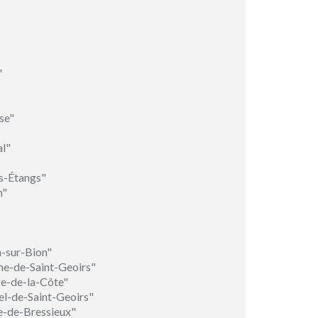
"
se"
l"
s-Étangs"
n"
n-sur-Bion"
ne-de-Saint-Geoirs"
re-de-la-Côte"
el-de-Saint-Geoirs"
e-de-Bressieux"