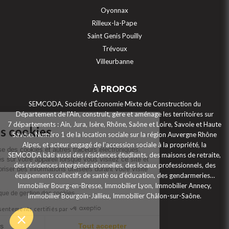
Oyonnax
Rilleux-la-Pape
Saint Genis Pouilly
Trévoux
Villeurbanne
À PROPOS
Continuer sans accepter
SEMCODA, Société d'Économie Mixte de Construction du
Département de l'Ain, construit, gère et aménage les territoires sur
7 départements : Ain, Jura, Isère, Rhône, Saône et Loire, Savoie et Haute
Gestion des cookies
Savoie. Numéro 1 de la location sociale sur la région Auvergne Rhône
Alpes, et acteur engagé de l’accession sociale à la propriété, la
Ce site internet utilise des cookies et autres traceurs électroniques.
SEMCODA bâti aussi des résidences étudiants, des maisons de retraite,
Ceux-ci sont installés sur votre appareil lorsque vous visitez ce site et
des résidences intergénérationnelles, des locaux professionnels, des
permettent de mémoriser des informations utilisées durant votre visite
équipements collectifs de santé ou d’éducation, des gendarmeries…
de ce site.
Immobilier Bourg-en-Bresse, Immobilier Lyon, Immobilier Annecy,
Consulter notre politique de gestion des cookies
Immobilier Bourgoin-Jallieu, Immobilier Châlon-sur-Saône.
Consentements certifiés par
Je choisis
Tout accepter