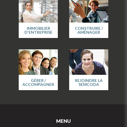
IMMOBILIER
CONSTRUIRE /
D'ENTREPRISE
AMÉNAGER
GÉRER /
REJOINDRE LA
ACCOMPAGNER
SEMCODA
MENU