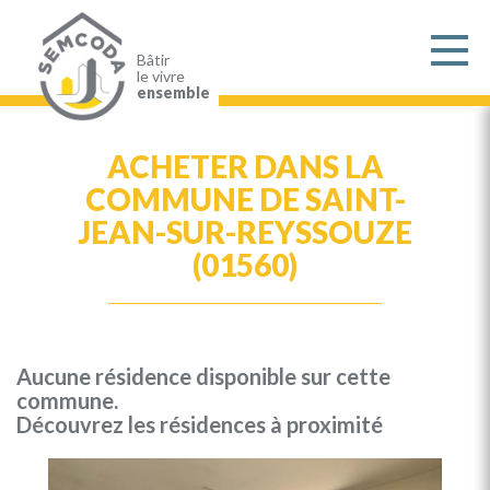
Aller
au
contenu
principal
Bâtir
le vivre
ensemble
ACHETER DANS LA
COMMUNE DE SAINT-
JEAN-SUR-REYSSOUZE
(01560)
Aucune résidence disponible sur cette
commune.
Découvrez les résidences à proximité