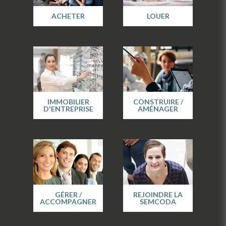
ACHETER
LOUER
IMMOBILIER
CONSTRUIRE /
D'ENTREPRISE
AMÉNAGER
GÉRER /
REJOINDRE LA
ACCOMPAGNER
SEMCODA