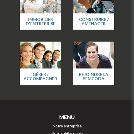
IMMOBILIER
CONSTRUIRE /
D'ENTREPRISE
AMÉNAGER
GÉRER /
REJOINDRE LA
ACCOMPAGNER
SEMCODA
MENU
Notre entreprise
Notre philosophie