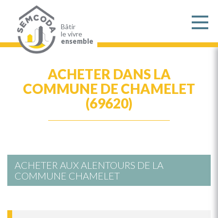
Aller
au
contenu
principal
Bâtir
le vivre
ensemble
ACHETER DANS LA
COMMUNE DE CHAMELET
(69620)
ACHETER AUX ALENTOURS DE LA
COMMUNE CHAMELET