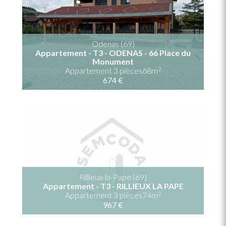
Odenas (69)
Appartement - T3 - ODENAS - 66 Place du
Monument
2
Appartement 3 pièces68m
674 €
Rillieux-la-Pape (69)
Appartement - T3 - RILLIEUX LA PAPE
2
Appartement 3 pièces74m
967 €