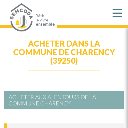
Aller
au
contenu
principal
Bâtir
le vivre
ensemble
ACHETER DANS LA
COMMUNE DE CHARENCY
(39250)
ACHETER AUX ALENTOURS DE LA
COMMUNE CHARENCY