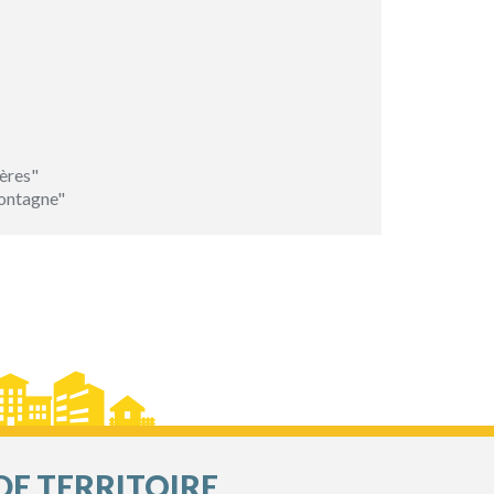
ères"
ontagne"
DE TERRITOIRE