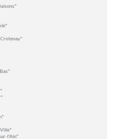
Maisons"
le"
-Crotenay"
-Bas"
"
r"
n"
Ville"
ur-l'Ain"