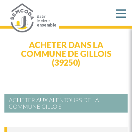
Aller
au
contenu
principal
Bâtir
le vivre
ensemble
ACHETER DANS LA
COMMUNE DE GILLOIS
(39250)
ACHETER AUX ALENTOURS DE LA
COMMUNE GILLOIS