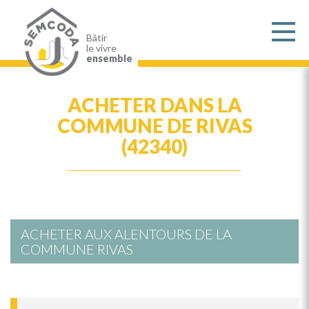
Aller
au
contenu
principal
Bâtir
le vivre
ensemble
ACHETER DANS LA
COMMUNE DE RIVAS
(42340)
ACHETER AUX ALENTOURS DE LA
COMMUNE RIVAS