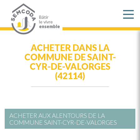
Aller
au
contenu
principal
Bâtir
le vivre
ensemble
ACHETER DANS LA
COMMUNE DE SAINT-
CYR-DE-VALORGES
(42114)
ACHETER AUX ALENTOURS DE LA
COMMUNE SAINT-CYR-DE-VALORGES