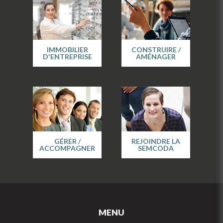
IMMOBILIER
CONSTRUIRE /
D'ENTREPRISE
AMÉNAGER
GÉRER /
REJOINDRE LA
ACCOMPAGNER
SEMCODA
MENU