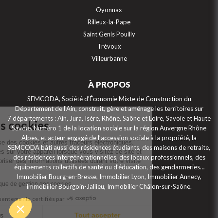
Oyonnax
Rilleux-la-Pape
Saint Genis Pouilly
Trévoux
Villeurbanne
À PROPOS
Continuer sans accepter
SEMCODA, Société d'Économie Mixte de Construction du
Département de l'Ain, construit, gère et aménage les territoires sur
7 départements : Ain, Jura, Isère, Rhône, Saône et Loire, Savoie et Haute
Gestion des cookies
Savoie. Numéro 1 de la location sociale sur la région Auvergne Rhône
Alpes, et acteur engagé de l’accession sociale à la propriété, la
Ce site internet utilise des cookies et autres traceurs électroniques.
SEMCODA bâti aussi des résidences étudiants, des maisons de retraite,
Ceux-ci sont installés sur votre appareil lorsque vous visitez ce site et
des résidences intergénérationnelles, des locaux professionnels, des
permettent de mémoriser des informations utilisées durant votre visite
équipements collectifs de santé ou d’éducation, des gendarmeries…
de ce site.
Immobilier Bourg-en-Bresse, Immobilier Lyon, Immobilier Annecy,
Consulter notre politique de gestion des cookies
Immobilier Bourgoin-Jallieu, Immobilier Châlon-sur-Saône.
Consentements certifiés par
Je choisis
Tout accepter