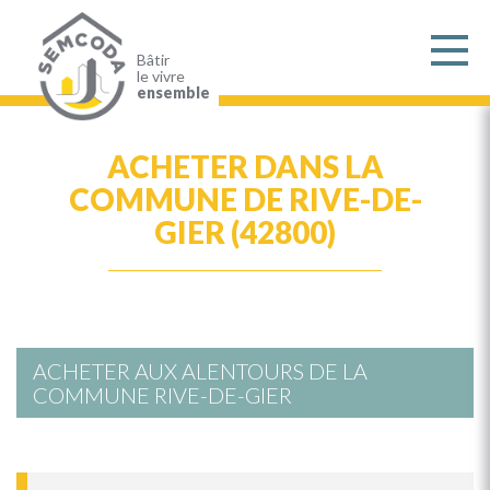
Aller
au
contenu
principal
Bâtir
le vivre
ensemble
ACHETER DANS LA
COMMUNE DE RIVE-DE-
GIER (42800)
ACHETER AUX ALENTOURS DE LA
COMMUNE RIVE-DE-GIER