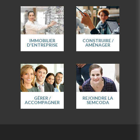
IMMOBILIER
CONSTRUIRE /
D'ENTREPRISE
AMÉNAGER
GÉRER /
REJOINDRE LA
ACCOMPAGNER
SEMCODA