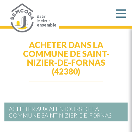
Aller
au
contenu
principal
Bâtir
le vivre
ensemble
ACHETER DANS LA
COMMUNE DE SAINT-
NIZIER-DE-FORNAS
(42380)
ACHETER AUX ALENTOURS DE LA
COMMUNE SAINT-NIZIER-DE-FORNAS