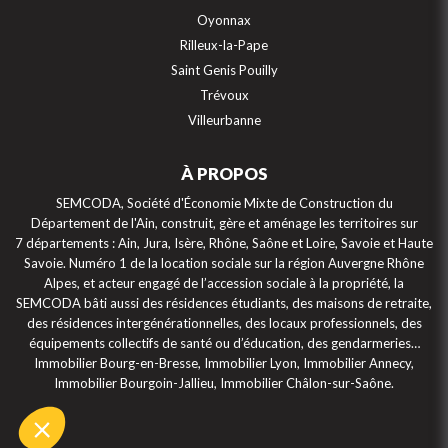
Oyonnax
Rilleux-la-Pape
Saint Genis Pouilly
Trévoux
Villeurbanne
À PROPOS
SEMCODA, Société d'Économie Mixte de Construction du
Continuer sans accepter
Département de l'Ain, construit, gère et aménage les territoires sur
7 départements : Ain, Jura, Isère, Rhône, Saône et Loire, Savoie et Haute
Gestion des cookies
Savoie. Numéro 1 de la location sociale sur la région Auvergne Rhône
Alpes, et acteur engagé de l’accession sociale à la propriété, la
Ce site internet utilise des cookies et autres traceurs électroniques.
SEMCODA bâti aussi des résidences étudiants, des maisons de retraite,
Ceux-ci sont installés sur votre appareil lorsque vous visitez ce site et
des résidences intergénérationnelles, des locaux professionnels, des
permettent de mémoriser des informations utilisées durant votre visite
équipements collectifs de santé ou d’éducation, des gendarmeries…
de ce site.
Immobilier Bourg-en-Bresse, Immobilier Lyon, Immobilier Annecy,
Consulter notre politique de gestion des cookies
Immobilier Bourgoin-Jallieu, Immobilier Châlon-sur-Saône.
Consentements certifiés par
Je choisis
Tout accepter