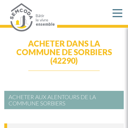
Aller
au
contenu
principal
Bâtir
le vivre
ensemble
ACHETER DANS LA
COMMUNE DE SORBIERS
(42290)
ACHETER AUX ALENTOURS DE LA
COMMUNE SORBIERS