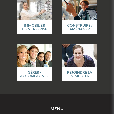
IMMOBILIER
CONSTRUIRE /
D'ENTREPRISE
AMÉNAGER
GÉRER /
REJOINDRE LA
ACCOMPAGNER
SEMCODA
MENU