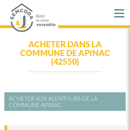
Aller
au
contenu
principal
Bâtir
le vivre
ensemble
ACHETER DANS LA
COMMUNE DE APINAC
(42550)
ACHETER AUX ALENTOURS DE LA
COMMUNE APINAC