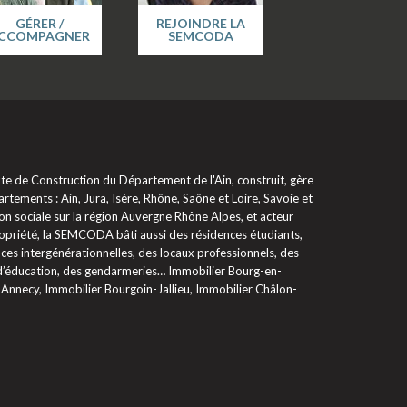
GÉRER /
REJOINDRE LA
CCOMPAGNER
SEMCODA
 de Construction du Département de l'Ain, construit, gère
rtements : Ain, Jura, Isère, Rhône, Saône et Loire, Savoie et
on sociale sur la région Auvergne Rhône Alpes, et acteur
propriété, la SEMCODA bâti aussi des résidences étudiants,
ces intergénérationnelles, des locaux professionnels, des
 d’éducation, des gendarmeries… Immobilier Bourg-en-
 Annecy, Immobilier Bourgoin-Jallieu, Immobilier Châlon-
glementations. Personnalisez vos préférences pour contrôler la ma