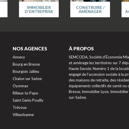
IMMOBILIER
CONSTRUIRE /
D'ENTREPRISE
AMÉNAGER
A
NOS AGENCES
À PROPOS
Annecy
SEMCODA, Société d'Économie Mixte
et aménage les territoires sur 7 dépa
Bourg en Bresse
Haute Savoie. Numéro 1 de la locati
Bourgoin Jallieu
engagé de l’accession sociale à la 
Chalon sur Saône
des maisons de retraite, des résiden
Oyonnax
équipements collectifs de santé ou
Bresse, Immobilier Lyon, Immobilier
Rilleux-la-Pape
sur-Saône.
Saint Genis Pouilly
Trévoux
ptions
Villeurbanne
res de confidentialité, en garantissant la conformité avec les ré