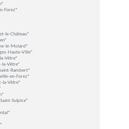
n"
n-Forez"
"
et-le-Château"
ien"
nne-le-Molard"
ges-Haute-Ville"
la-Vêtre"
-la-Vêtre"
-Saint-Rambert"
ellin-en-Forez"
-la-Vêtre"
"
n"
Saint-Sulpice"
mtal"
"