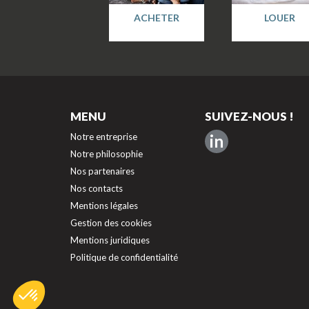
ACHETER
LOUER
MENU
SUIVEZ-NOUS !
Notre entreprise
in
Notre philosophie
Nos partenaires
Nos contacts
Mentions légales
Gestion des cookies
Mentions juridiques
Politique de confidentialité
Axeptio consent
Plateforme de Gestion du Consentement : Personnalisez vos O
Notre plateforme vous permet d'adapter et de gérer vos paramèt