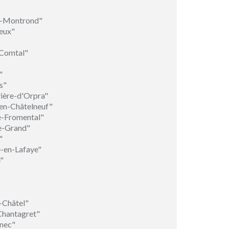
ès-Montrond"
eux"
-Comtal"
"
s"
ière-d'Orpra"
-en-Châtelneuf"
e-Fromental"
le-Grand"
"
e-en-Lafaye"
"
-Châtel"
Chantagret"
nec"