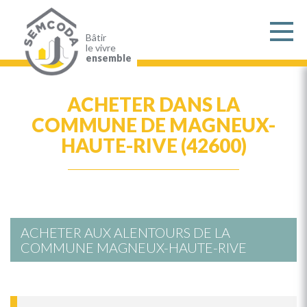
Aller
au
contenu
principal
Bâtir
le vivre
ensemble
ACHETER DANS LA
COMMUNE DE MAGNEUX-
HAUTE-RIVE (42600)
ACHETER AUX ALENTOURS DE LA
COMMUNE MAGNEUX-HAUTE-RIVE