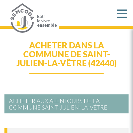
Aller
au
contenu
principal
Bâtir
le vivre
ensemble
ACHETER DANS LA
COMMUNE DE SAINT-
JULIEN-LA-VÊTRE (42440)
ACHETER AUX ALENTOURS DE LA
COMMUNE SAINT-JULIEN-LA-VÊTRE