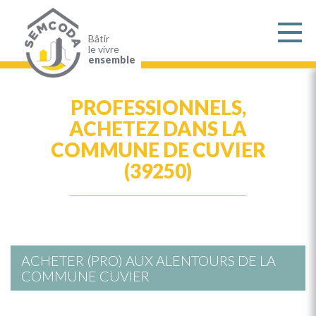
Aller
au
contenu
principal
Bâtir
le vivre
ensemble
PROFESSIONNELS,
ACHETEZ DANS LA
COMMUNE DE CUVIER
(39250)
ACHETER (PRO) AUX ALENTOURS DE LA
COMMUNE CUVIER