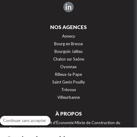
in
NOS AGENCES
Annecy
Bourg en Bresse
Bourgoin Jallieu
Chalon sur Saône
Oyonnax
Rilleux-la-Pape
Saint Genis Pouilly
Trévoux
Villeurbanne
À PROPOS
Continuer sans accepter
SEMCODA, Société d'Économie Mixte de Construction du
Département de l'Ain, construit, gère et aménage les territoires sur
7 départements : Ain, Jura, Isère, Rhône, Saône et Loire, Savoie et Haute