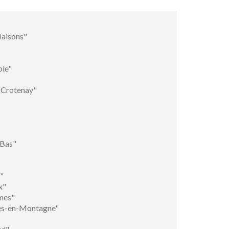
Maisons"
le"
-Crotenay"
-Bas"
"
x"
mes"
hes-en-Montagne"