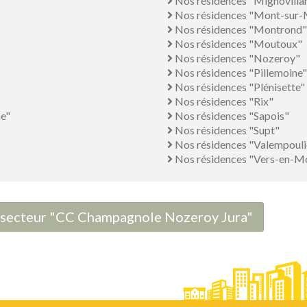
Nos résidences "Mignovilla
Nos résidences "Mont-sur
Nos résidences "Montrond"
Nos résidences "Moutoux"
Nos résidences "Nozeroy"
Nos résidences "Pillemoine"
Nos résidences "Plénisette"
Nos résidences "Rix"
e"
Nos résidences "Sapois"
Nos résidences "Supt"
Nos résidences "Valempouli
Nos résidences "Vers-en-M
le secteur "CC Champagnole Nozeroy Jura"