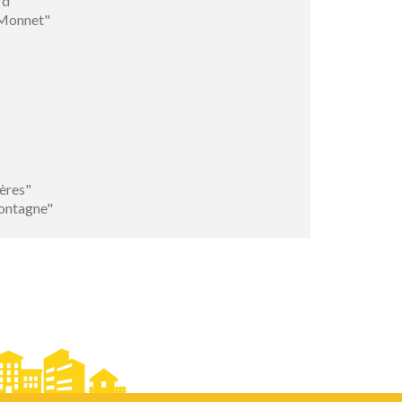
rd"
-Monnet"
ères"
ontagne"