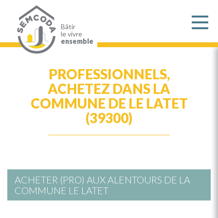
Aller
au
contenu
principal
Bâtir
le vivre
ensemble
PROFESSIONNELS,
ACHETEZ DANS LA
COMMUNE DE LE LATET
(39300)
ACHETER (PRO) AUX ALENTOURS DE LA
COMMUNE LE LATET