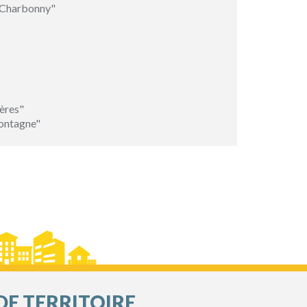
-Charbonny"
ères"
ontagne"
DE TERRITOIRE