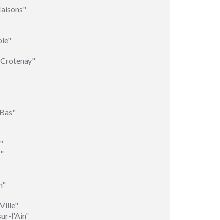
Maisons"
le"
-Crotenay"
-Bas"
"
r"
n"
Ville"
ur-l'Ain"