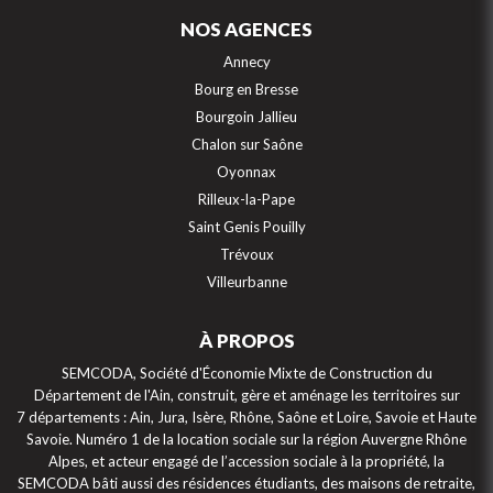
NOS AGENCES
Annecy
Bourg en Bresse
Bourgoin Jallieu
Chalon sur Saône
Oyonnax
Rilleux-la-Pape
Saint Genis Pouilly
Trévoux
Villeurbanne
À PROPOS
Continuer sans accepter
SEMCODA, Société d'Économie Mixte de Construction du
Département de l'Ain, construit, gère et aménage les territoires sur
7 départements : Ain, Jura, Isère, Rhône, Saône et Loire, Savoie et Haute
Gestion des cookies
Savoie. Numéro 1 de la location sociale sur la région Auvergne Rhône
Alpes, et acteur engagé de l’accession sociale à la propriété, la
Ce site internet utilise des cookies et autres traceurs électroniques.
SEMCODA bâti aussi des résidences étudiants, des maisons de retraite,
Ceux-ci sont installés sur votre appareil lorsque vous visitez ce site et