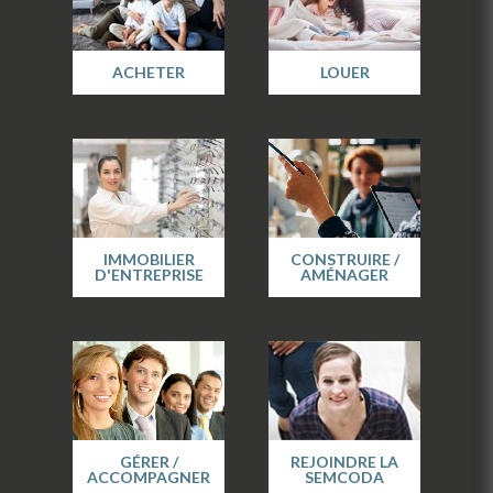
ACHETER
LOUER
IMMOBILIER
CONSTRUIRE /
D'ENTREPRISE
AMÉNAGER
GÉRER /
REJOINDRE LA
ACCOMPAGNER
SEMCODA