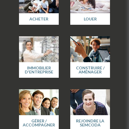
ACHETER
LOUER
IMMOBILIER
CONSTRUIRE /
D'ENTREPRISE
AMÉNAGER
GÉRER /
REJOINDRE LA
ACCOMPAGNER
SEMCODA