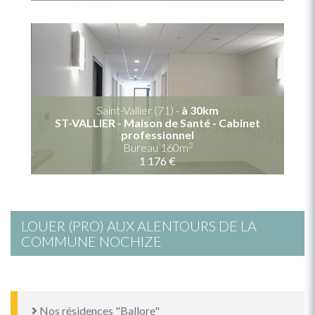
Saint-Vallier (71) -
à 30km
ST-VALLIER - Maison de Santé - Cabinet
professionnel
2
Bureau 160m
1 176 €
LOUER (PRO) AUX ALENTOURS DE LA
COMMUNE NOCHIZE
Nos résidences "Ballore"