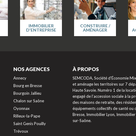
IMMOBILIER
CONSTRUIRE /
D'ENTREPRISE
AMÉNAGER
A
NOS AGENCES
À PROPOS
Annecy
SEMCODA, Société d'Économie Mixte
et aménage les territoires sur 7 dépa
Bourg en Bresse
Haute Savoie. Numéro 1 de la locati
Bourgoin Jallieu
engagé de l’accession sociale à la 
Chalon sur Saône
des maisons de retraite, des résiden
Oyonnax
équipements collectifs de santé ou
Bresse, Immobilier Lyon, Immobilier
Rilleux-la-Pape
sur-Saône.
Saint Genis Pouilly
Trévoux