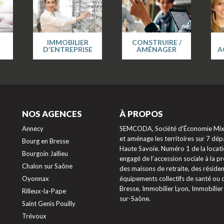
IMMOBILIER
CONSTRUIRE /
D'ENTREPRISE
AMÉNAGER
A
NOS AGENCES
À PROPOS
Annecy
SEMCODA, Société d'Économie Mixte
et aménage les territoires sur 7 dépa
Bourg en Bresse
Haute Savoie. Numéro 1 de la locati
Bourgoin Jallieu
engagé de l’accession sociale à la 
Chalon sur Saône
des maisons de retraite, des résiden
Oyonnax
équipements collectifs de santé ou
Bresse, Immobilier Lyon, Immobilier
Rilleux-la-Pape
sur-Saône.
Saint Genis Pouilly
Trévoux