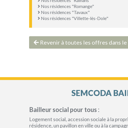
Nos résidences "Rainans"
Nos résidences "Romange"
Nos résidences "Tavaux"
Nos résidences "Villette-lès-Dole"
Revenir à toutes les offres dans l
SEMCODA BAIL
Bailleur social pour tous :
Logement social, accession sociale à la pro
résidence, un pavillon en ville ou à la campa