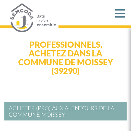
Aller
au
contenu
principal
Bâtir
le vivre
ensemble
PROFESSIONNELS,
ACHETEZ DANS LA
COMMUNE DE MOISSEY
(39290)
ACHETER (PRO) AUX ALENTOURS DE LA
COMMUNE MOISSEY