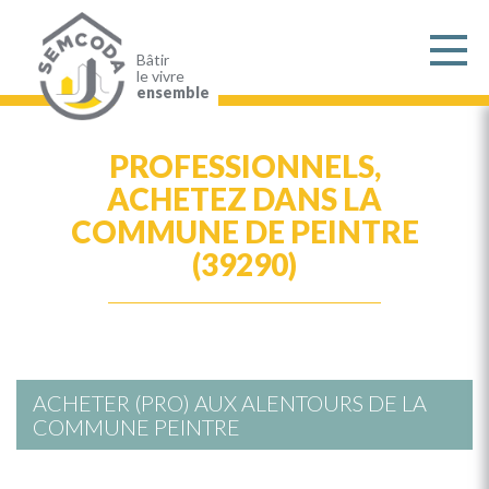
Aller
au
contenu
principal
Bâtir
le vivre
ensemble
PROFESSIONNELS,
ACHETEZ DANS LA
COMMUNE DE PEINTRE
(39290)
ACHETER (PRO) AUX ALENTOURS DE LA
COMMUNE PEINTRE