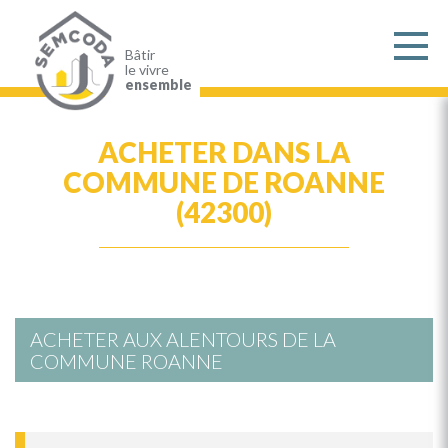
Aller
au
contenu
principal
Bâtir
le vivre
ensemble
ACHETER DANS LA
COMMUNE DE ROANNE
(42300)
ACHETER AUX ALENTOURS DE LA
COMMUNE ROANNE