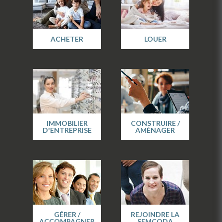
ACHETER
LOUER
IMMOBILIER
CONSTRUIRE /
D'ENTREPRISE
AMÉNAGER
GÉRER /
REJOINDRE LA
ACCOMPAGNER
SEMCODA