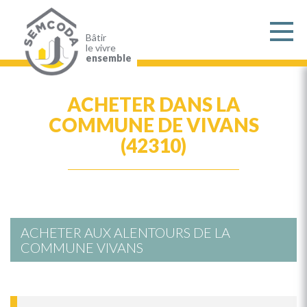
Aller
au
contenu
principal
Bâtir
le vivre
ensemble
ACHETER DANS LA
COMMUNE DE VIVANS
(42310)
ACHETER AUX ALENTOURS DE LA
COMMUNE VIVANS