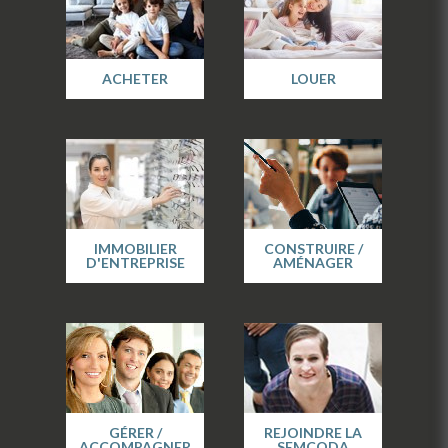
ACHETER
LOUER
IMMOBILIER
CONSTRUIRE /
D'ENTREPRISE
AMÉNAGER
GÉRER /
REJOINDRE LA
ACCOMPAGNER
SEMCODA