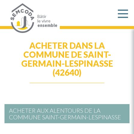
Aller
au
contenu
principal
Bâtir
le vivre
ensemble
ACHETER DANS LA
COMMUNE DE SAINT-
GERMAIN-LESPINASSE
(42640)
ACHETER AUX ALENTOURS DE LA
COMMUNE SAINT-GERMAIN-LESPINASSE