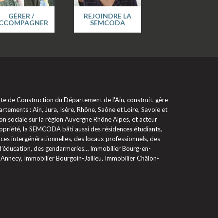
GÉRER /
REJOINDRE LA
CCOMPAGNER
SEMCODA
 de Construction du Département de l'Ain, construit, gère
rtements : Ain, Jura, Isère, Rhône, Saône et Loire, Savoie et
on sociale sur la région Auvergne Rhône Alpes, et acteur
propriété, la SEMCODA bâti aussi des résidences étudiants,
ces intergénérationnelles, des locaux professionnels, des
 d’éducation, des gendarmeries… Immobilier Bourg-en-
 Annecy, Immobilier Bourgoin-Jallieu, Immobilier Châlon-
glementations. Personnalisez vos préférences pour contrôler la ma