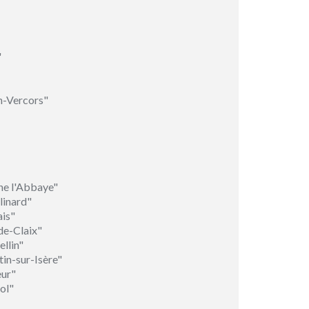
"
n-Vercors"
ne l'Abbaye"
linard"
ais"
de-Claix"
llin"
in-sur-Isère"
eur"
ol"