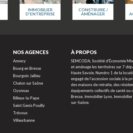
IMMOBILIER
CONSTRUIRE /
D'ENTREPRISE
AMÉNAGER
A
NOS AGENCES
À PROPOS
Annecy
SEMCODA, Société d'Économie Mixte
et aménage les territoires sur 7 dépa
Bourg en Bresse
Haute Savoie. Numéro 1 de la locati
Bourgoin Jallieu
engagé de l’accession sociale à la 
Chalon sur Saône
des maisons de retraite, des résiden
Oyonnax
équipements collectifs de santé ou
Bresse, Immobilier Lyon, Immobilier
Rilleux-la-Pape
sur-Saône.
Saint Genis Pouilly
Trévoux
ptions
Villeurbanne
res de confidentialité, en garantissant la conformité avec les ré