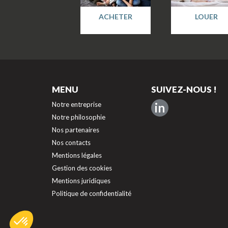
ACHETER
LOUER
MENU
SUIVEZ-NOUS !
Notre entreprise
in
Notre philosophie
Nos partenaires
Nos contacts
Mentions légales
Gestion des cookies
Mentions juridiques
Politique de confidentialité
Axeptio consent
Plateforme de Gestion du Consentement : Personnalisez vos O
Notre plateforme vous permet d'adapter et de gérer vos paramèt