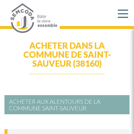
Aller
au
contenu
principal
Bâtir
le vivre
ensemble
ACHETER DANS LA
COMMUNE DE SAINT-
SAUVEUR (38160)
ACHETER AUX ALENTOURS DE LA
COMMUNE SAINT-SAUVEUR