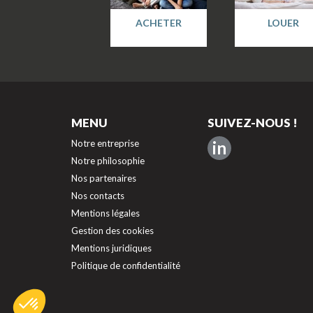
ACHETER
LOUER
MENU
SUIVEZ-NOUS !
Notre entreprise
in
Notre philosophie
Nos partenaires
Nos contacts
Mentions légales
Gestion des cookies
Mentions juridiques
Politique de confidentialité
Axeptio consent
Plateforme de Gestion du Consentement : Personnalisez vos O
Notre plateforme vous permet d'adapter et de gérer vos paramèt