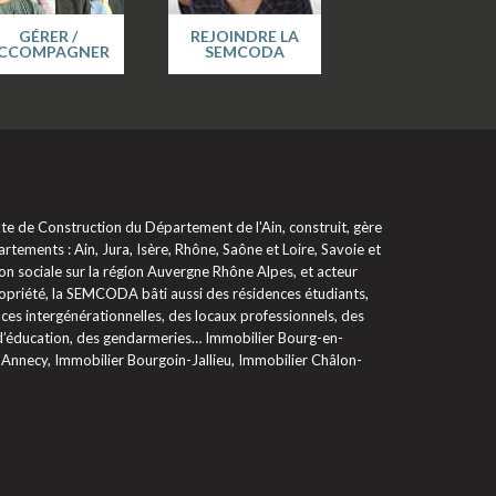
GÉRER /
REJOINDRE LA
CCOMPAGNER
SEMCODA
 de Construction du Département de l'Ain, construit, gère
rtements : Ain, Jura, Isère, Rhône, Saône et Loire, Savoie et
on sociale sur la région Auvergne Rhône Alpes, et acteur
propriété, la SEMCODA bâti aussi des résidences étudiants,
ces intergénérationnelles, des locaux professionnels, des
 d’éducation, des gendarmeries… Immobilier Bourg-en-
 Annecy, Immobilier Bourgoin-Jallieu, Immobilier Châlon-
glementations. Personnalisez vos préférences pour contrôler la ma