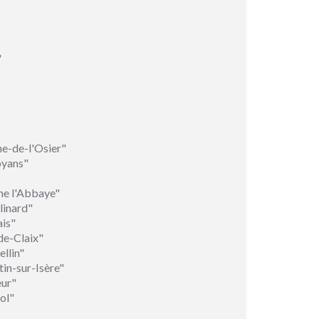
"
e-de-l'Osier"
oyans"
ne l'Abbaye"
linard"
ais"
de-Claix"
llin"
in-sur-Isère"
eur"
ol"