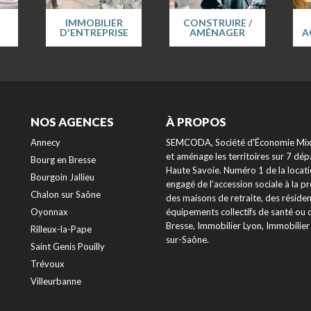
IMMOBILIER
CONSTRUIRE /
D'ENTREPRISE
AMÉNAGER
A
NOS AGENCES
À PROPOS
Annecy
SEMCODA, Société d'Économie Mixte
et aménage les territoires sur 7 dépa
Bourg en Bresse
Haute Savoie. Numéro 1 de la locati
Bourgoin Jallieu
engagé de l’accession sociale à la 
Chalon sur Saône
des maisons de retraite, des résiden
Oyonnax
équipements collectifs de santé ou
Bresse, Immobilier Lyon, Immobilier
Rilleux-la-Pape
sur-Saône.
Saint Genis Pouilly
Trévoux
ptions
Villeurbanne
res de confidentialité, en garantissant la conformité avec les ré