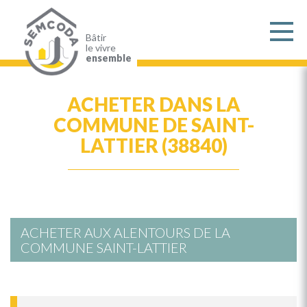
Aller
au
contenu
principal
Bâtir
le vivre
ensemble
ACHETER DANS LA
COMMUNE DE SAINT-
LATTIER (38840)
ACHETER AUX ALENTOURS DE LA
COMMUNE SAINT-LATTIER