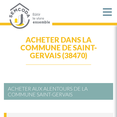
Aller
au
contenu
principal
Bâtir
le vivre
ensemble
ACHETER DANS LA
COMMUNE DE SAINT-
GERVAIS (38470)
ACHETER AUX ALENTOURS DE LA
COMMUNE SAINT-GERVAIS