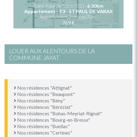
Saint-Paul-de-Varax (01) -
à 30km
Appartement - T3 - ST PAUL DE VARAX
2
Appartement 3 pièces70m
769 €
LOUER AUX ALENTOURS DE LA
COMMUNE JAYAT
Nos résidences "Attignat"
Nos résidences "Beaupont"
Nos résidences "Bény"
Nos résidences "Béréziat"
Nos résidences "Bohas-Meyriat-Rignat"
Nos résidences "Bourg-en-Bresse"
Nos résidences "Buellas"
Nos résidences "Certines"