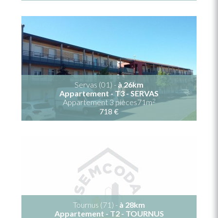
Servas (01) -
à 26km
Appartement - T3 - SERVAS
2
Appartement 3 pièces71m
718 €
Tournus (71) -
à 28km
Appartement - T2 - TOURNUS