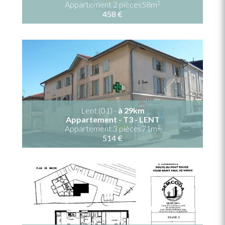
2
Appartement 2 pièces58m
458 €
Lent (01) -
à 29km
Appartement - T3 - LENT
2
Appartement 3 pièces71m
514 €