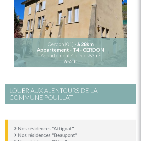
Cerdon (01) -
à 28km
Appartement - T4 - CERDON
2
Appartement 4 pièces83m
652 €
LOUER AUX ALENTOURS DE LA
COMMUNE POUILLAT
Nos résidences "Attignat"
Nos résidences "Beaupont"