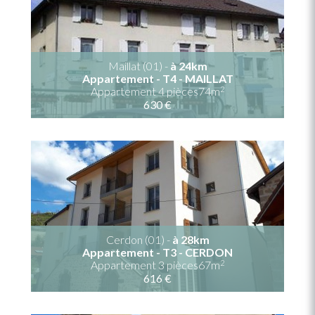
Maillat (01) -
à 24km
Appartement - T4 - MAILLAT
2
Appartement 4 pièces74m
630 €
Cerdon (01) -
à 28km
Appartement - T3 - CERDON
2
Appartement 3 pièces67m
616 €