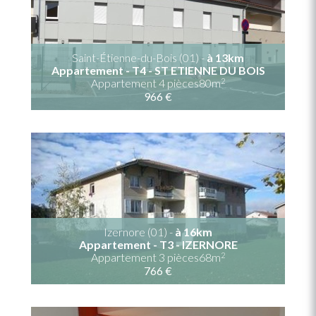
Saint-Étienne-du-Bois (01) -
à 13km
Appartement - T4 - ST ETIENNE DU BOIS
2
Appartement 4 pièces80m
966 €
Izernore (01) -
à 16km
Appartement - T3 - IZERNORE
2
Appartement 3 pièces68m
766 €