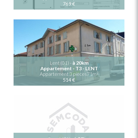
769 €
Lent (01) -
à 20km
Appartement - T3 - LENT
2
Appartement 3 pièces71m
514 €