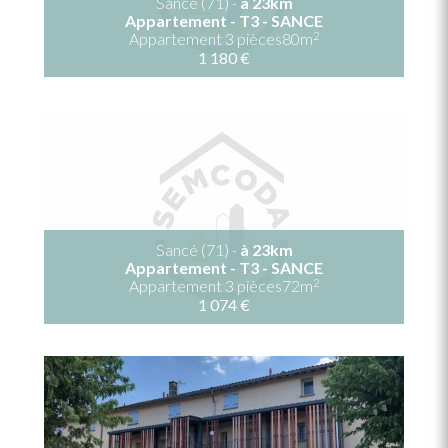
Sancé (71) -
à 23km
Appartement - T3 - SANCE
2
Appartement 3 pièces80m
1 180 €
Sancé (71) -
à 23km
Appartement - T3 - SANCE
2
Appartement 3 pièces72m
1 074 €