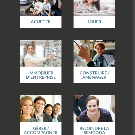
ACHETER
LOUER
IMMOBILIER
CONSTRUIRE /
D'ENTREPRISE
AMÉNAGER
GÉRER /
REJOINDRE LA
ACCOMPAGNER
SEMCODA