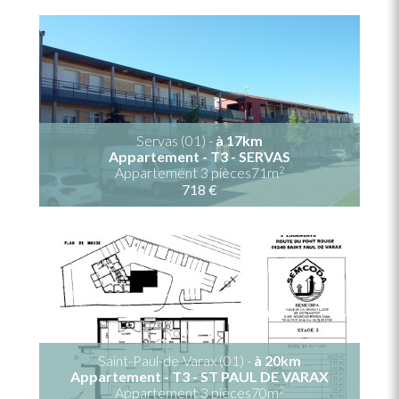
Servas (01) -
à 17km
Appartement - T3 - SERVAS
2
Appartement 3 pièces71m
718 €
Saint-Paul-de-Varax (01) -
à 20km
Appartement - T3 - ST PAUL DE VARAX
2
Appartement 3 pièces70m