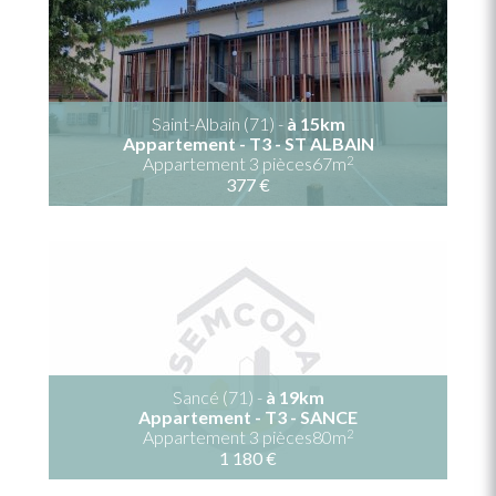
Saint-Albain (71) -
à 15km
Appartement - T3 - ST ALBAIN
2
Appartement 3 pièces67m
377 €
Sancé (71) -
à 19km
Appartement - T3 - SANCE
2
Appartement 3 pièces80m
1 180 €