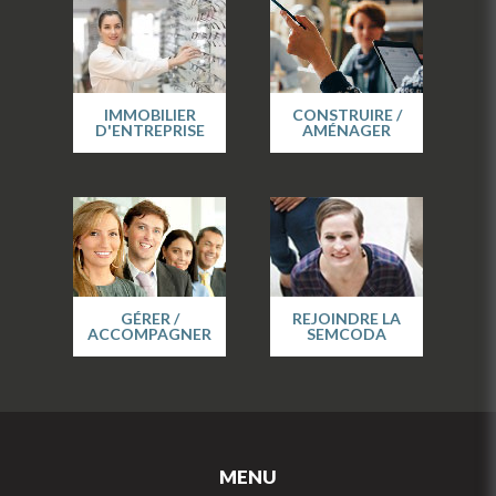
IMMOBILIER
CONSTRUIRE /
D'ENTREPRISE
AMÉNAGER
GÉRER /
REJOINDRE LA
ACCOMPAGNER
SEMCODA
MENU