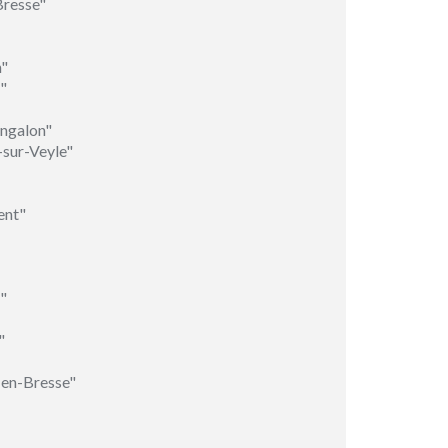
Bresse"
n"
"
ngalon"
sur-Veyle"
ent"
"
"
-en-Bresse"