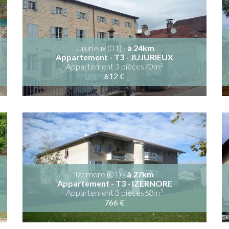
Jujurieux (01) -
à 24km
Appartement - T3 - JUJURIEUX
2
Appartement 3 pièces70m
612 €
Izernore (01) -
à 27km
Appartement - T3 - IZERNORE
2
Appartement 3 pièces68m
766 €