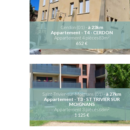
Cerdon (01) -
à 23km
Appartement - T4 - CERDON
2
Appartement 4 pièces83m
652 €
Saint-Trivier-sur-Moignans (01) -
à 27km
Appartement - T3 - ST TRIVIER SUR
MOIGNANS
2
Appartement 3 pièces68m
1 125 €