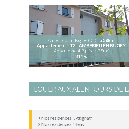
Ambérieu-en-Bugey (01) -
à 28km
Appartement - T3 - AMBERIEU EN BUGEY
2
Appartement 3 pièces75m
811 €
LOUER AUX ALENTOURS DE
Nos résidences "Attignat"
Nos résidences "Bény"