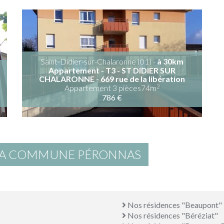
Saint-Didier-sur-Chalaronne (01) -
à 30km
Appartement - T3 - ST DIDIER SUR
CHALARONNE - 669 rue de la libération
2
Appartement 3 pièces74m
786 €
 LA COMMUNE PÉRONNAS
Nos résidences "Beaupont"
Nos résidences "Béréziat"