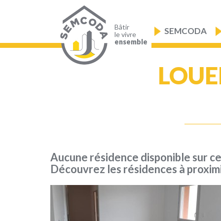
Aller
au
Navigation
contenu
principale
principal
Bâtir
SEMCODA
le vivre
ensemble
LOUE
Aucune résidence disponible sur c
Découvrez les résidences à proxim