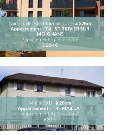
Saint-Trivier-sur-Moignans (01) -
à 27km
Appartement - T4 - ST TRIVIER SUR
MOIGNANS
2
Appartement 4 pièces87m
1 264 €
Maillat (01) -
à 28km
Appartement - T4 - MAILLAT
2
Appartement 4 pièces74m
630 €