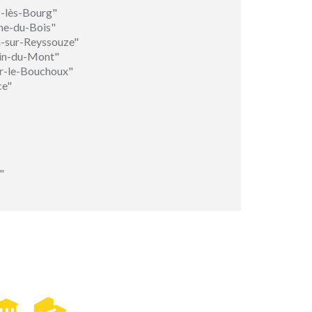
s-lès-Bourg"
nne-du-Bois"
n-sur-Reyssouze"
tin-du-Mont"
er-le-Bouchoux"
ce"
"