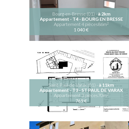
Bourg-en-Bresse (01) -
à 2km
Appartement - T4 - BOURG EN BRESSE
2
Appartement 4 pièces86m
1 040 €
Saint-Paul-de-Varax (01) -
à 11km
Appartement - T3 - ST PAUL DE VARAX
2
Appartement 3 pièces70m
769 €